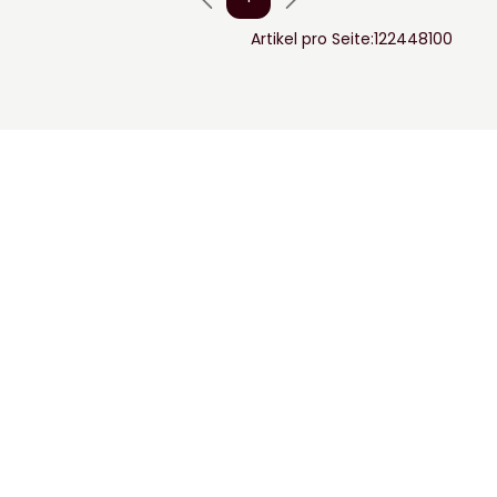
Artikel pro Seite:
12
24
48
100