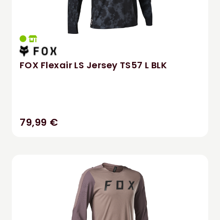
FOX Flexair LS Jersey TS57 L BLK
79,99 €