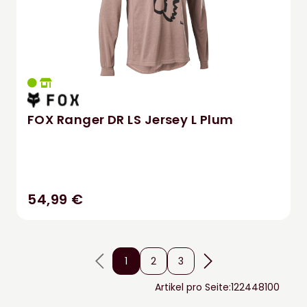
FOX Ranger DR LS Jersey L Plum
54,99 €
1
2
3
Artikel pro Seite:
12
24
48
100