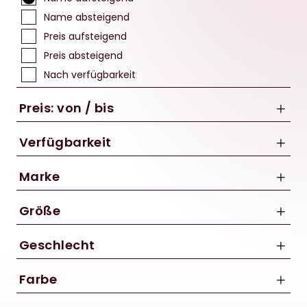
Name absteigend
Preis aufsteigend
Preis absteigend
Nach verfügbarkeit
Preis: von / bis
Verfügbarkeit
Marke
bis
CUBE
Größe
€
FOX
XS
Geschlecht
S
Damen
M
Farbe
Herren
L