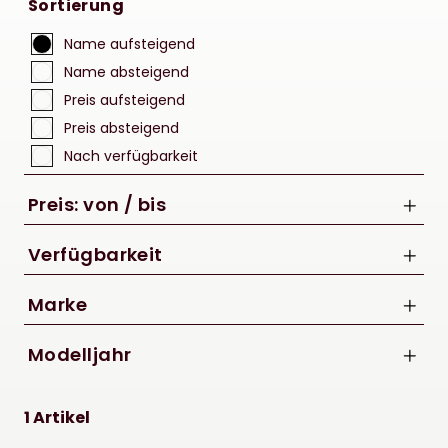
Sortierung
Name aufsteigend
Name absteigend
Preis aufsteigend
Preis absteigend
Nach verfügbarkeit
Preis: von / bis
Verfügbarkeit
Marke
bis
Acid
Modelljahr
€
2022
1 Artikel