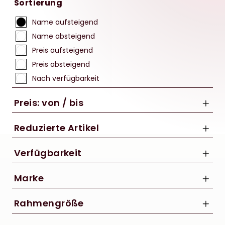
Sortierung
Name aufsteigend
Name absteigend
Preis aufsteigend
Preis absteigend
Nach verfügbarkeit
Preis: von / bis
Reduzierte Artikel
Nur Reduzierte Artikel anzeigen
Verfügbarkeit
bis
Marke
€
CUBE
Rahmengröße
Winora
46 cm