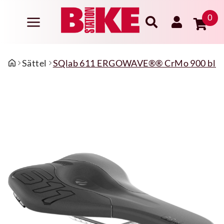
0
Sättel
SQlab 611 ERGOWAVE®® CrMo 900 blac