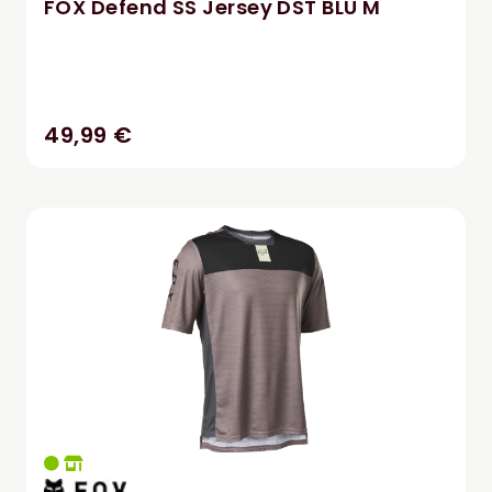
FOX Defend SS Jersey DST BLU M
49,99 €