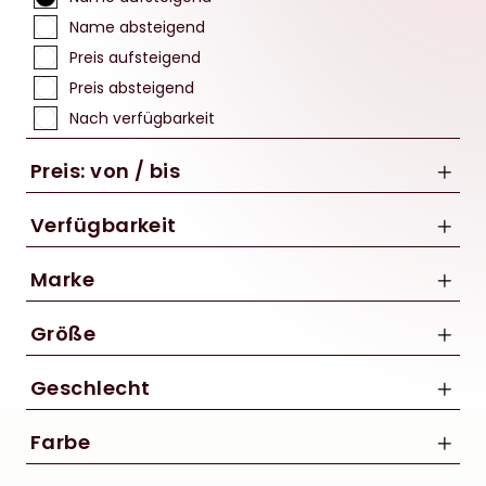
Name absteigend
Preis aufsteigend
Preis absteigend
Nach verfügbarkeit
Preis: von / bis
Verfügbarkeit
Marke
bis
CUBE
Größe
€
FOX
XS
Geschlecht
S
Damen
M
Farbe
Herren
L