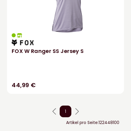
FOX W Ranger SS Jersey S
44,99 €
1
Artikel pro Seite:
12
24
48
100